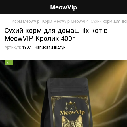
MeowVip
Корм MeowVip
Корм MeowVip MeowVIP
Сухий корм для до
Сухий корм для домашніх котів
MeowVIP Кролик 400г
Артикул:
1907
Написати відгук
ХІТ