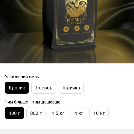
Улюблений смак
Кролик
Лосось
Індичка
Чим більше - тим дешевше:
400 г
800 г
1.5 кг
4 кг
10 кг