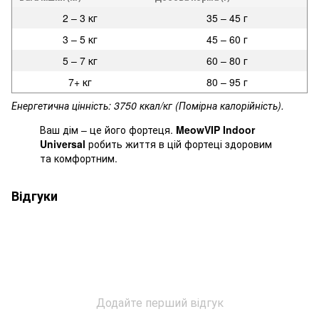
2 – 3 кг
35 – 45 г
3 – 5 кг
45 – 60 г
5 – 7 кг
60 – 80 г
7+ кг
80 – 95 г
Енергетична цінність: 3750 ккал/кг (Помірна калорійність).
Ваш дім – це його фортеця.
MeowVIP Indoor
Universal
робить життя в цій фортеці здоровим
та комфортним.
Відгуки
Додайте перший відгук