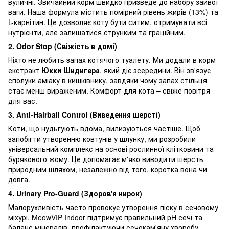
вуличні. Звичайний корм швидко призведе до набору зайвої
ваги. Наша формула містить помірний рівень жирів (13%) та
L-карнітин. Це дозволяє коту бути ситим, отримувати всі
нутрієнти, але залишатися струнким та граційним.
2. Odor Stop (Свіжість в домі)
Ніхто не любить запах котячого туалету. Ми додали в корм
екстракт
Юкки Шидигера
, який діє зсередини. Він зв'язує
сполуки аміаку в кишківнику, завдяки чому запах стільця
стає менш вираженим. Комфорт для кота – свіже повітря
для вас.
3. Anti-Hairball Control (Виведення шерсті)
Коти, що нудьгують вдома, вилизуються частіше. Щоб
запобігти утворенню ковтунів у шлунку, ми розробили
універсальний комплекс на основі рослинної клітковини та
бурякового жому. Це допомагає м'яко виводити шерсть
природним шляхом, незалежно від того, коротка вона чи
довга.
4. Urinary Pro-Guard (Здоров'я нирок)
Малорухливість часто провокує утворення піску в сечовому
міхурі. MeowVIP Indoor підтримує правильний pH сечі та
баланс мінералів, профілактуючи сечокам'яну хворобу