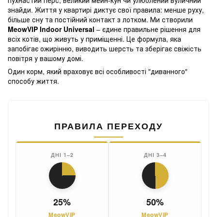
пухнастий перс, великий мейн-кун чи улюблений вуличний
знайди. Життя у квартирі диктує свої правила: менше руху,
більше сну та постійний контакт з лотком. Ми створили
MeowVIP Indoor Universal
– єдине правильне рішення для
всіх котів, що живуть у приміщенні. Це формула, яка
запобігає ожирінню, виводить шерсть та зберігає свіжість
повітря у вашому домі.
Один корм, який враховує всі особливості "диванного"
способу життя.
ПРАВИЛА ПЕРЕХОДУ
ДНІ 1–2
ДНІ 3–4
25%
50%
MeowVIP
MeowVIP