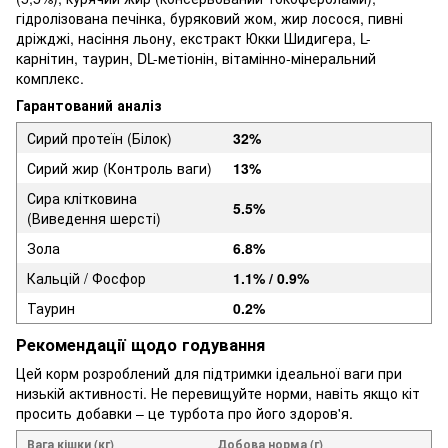
гідролізована печінка, буряковий жом, жир лосося, пивні
дріжджі, насіння льону, екстракт Юкки Шидигера, L-
карнітин, таурин, DL-метіонін, вітамінно-мінеральний
комплекс.
Гарантований аналіз
Сирий протеїн (Білок)
32%
Сирий жир (Контроль ваги)
13%
Сира клітковина
5.5%
(Виведення шерсті)
Зола
6.8%
Кальцій / Фосфор
1.1% / 0.9%
Таурин
0.2%
Рекомендації щодо годування
Цей корм розроблений для підтримки ідеальної ваги при
низькій активності. Не перевищуйте норми, навіть якщо кіт
просить добавки – це турбота про його здоров'я.
Вага кішки (кг)
Добова норма (г)