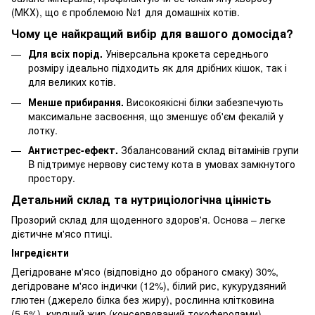
(МКХ), що є проблемою №1 для домашніх котів.
Чому це найкращий вибір для вашого домосіда?
Для всіх порід.
Універсальна крокета середнього
розміру ідеально підходить як для дрібних кішок, так і
для великих котів.
Менше прибирання.
Високоякісні білки забезпечують
максимальне засвоєння, що зменшує об'єм фекалій у
лотку.
Антистрес-ефект.
Збалансований склад вітамінів групи
B підтримує нервову систему кота в умовах замкнутого
простору.
Детальний склад та нутриціологічна цінність
Прозорий склад для щоденного здоров'я. Основа – легке
дієтичне м'ясо птиці.
Інгредієнти
Дегідроване м'ясо (відповідно до обраного смаку) 30%,
дегідроване м'ясо індички (12%), білий рис, кукурудзяний
глютен (джерело білка без жиру), рослинна клітковина
(5,5%), курячий жир (консервований токоферолами),